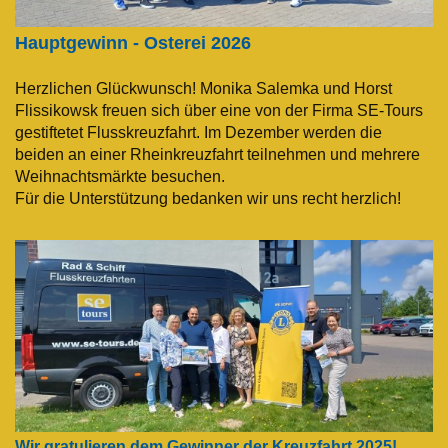
Hauptgewinn - Osterei 2026
Herzlichen Glückwunsch! Monika Salemka und Horst
Flissikowsk freuen sich über eine von der Firma SE-Tours
gestiftetet Flusskreuzfahrt. Im Dezember werden die
beiden an einer Rheinkreuzfahrt teilnehmen und mehrere
Weihnachtsmärkte besuchen.
Für die Unterstützung bedanken wir uns recht herzlich!
Wir gratulieren dem Gewinner der Kreuzfahrt 2025!