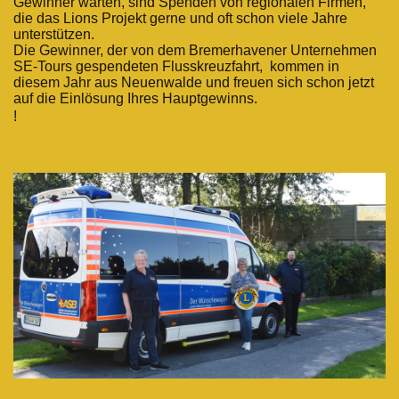
Gewinner warten, sind Spenden von regionalen Firmen,
die das Lions Projekt gerne und oft schon viele Jahre
unterstützen.
Die Gewinner, der von dem Bremerhavener Unternehmen
SE-Tours gespendeten Flusskreuzfahrt, kommen in
diesem Jahr aus Neuenwalde und freuen sich schon jetzt
auf die Einlösung Ihres Hauptgewinns.
!