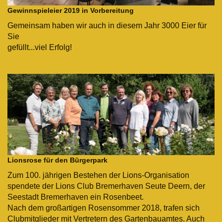
Gewinnspieleier 2019 in Vorbereitung
Gemeinsam haben wir auch in diesem Jahr 3000 Eier für
Sie
gefüllt...viel Erfolg!
Lionsrose für den Bürgerpark
Zum 100. jährigen Bestehen der Lions-Organisation
spendete der Lions Club Bremerhaven Seute Deern, der
Seestadt Bremerhaven ein Rosenbeet.
Nach dem großartigen Rosensommer 2018, trafen sich
Clubmitglieder mit Vertretern des
Gartenbauamtes. Auch