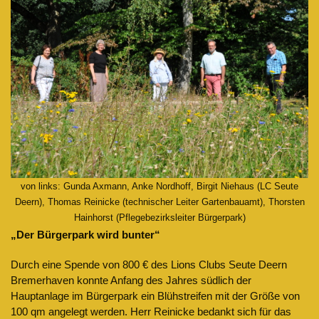
von links: Gunda Axmann, Anke Nordhoff, Birgit Niehaus (LC Seute
Deern), Thomas Reinicke (technischer Leiter Gartenbauamt), Thorsten
Hainhorst (Pflegebezirksleiter Bürgerpark)
„Der Bürgerpark wird bunter“
Durch eine Spende von 800 € des Lions Clubs Seute Deern
Bremerhaven konnte Anfang des Jahres südlich der
Hauptanlage im Bürgerpark ein Blühstreifen mit der Größe von
100 qm angelegt werden. Herr Reinicke bedankt sich für das