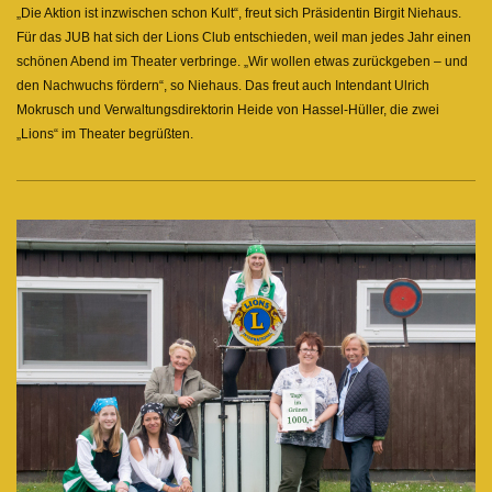
„Die Aktion ist inzwischen schon Kult“, freut sich Präsidentin Birgit Niehaus.
Für das JUB hat sich der Lions Club entschieden, weil man jedes Jahr einen
schönen Abend im Theater verbringe. „Wir wollen etwas zurückgeben – und
den Nachwuchs fördern“, so Niehaus. Das freut auch Intendant Ulrich
Mokrusch und Verwaltungsdirektorin Heide von Hassel-Hüller, die zwei
„Lions“ im Theater begrüßten.