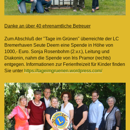
Danke an über 40 ehrenamtliche Betreuer
Zum Abschluß der "Tage im Grünen" überreichte der LC
Bremerhaven Seute Deern eine Spende in Höhe von
1000,- Euro. Sonja Rosenbohm (2.v.r.), Leitung und
Diakonin, nahm die Spende von Iris Pramor (rechts)
entgegen. Informationen zur Ferienfreizeit für Kinder finden
Sie unter
https://tageimgruenen.wordpress.com/