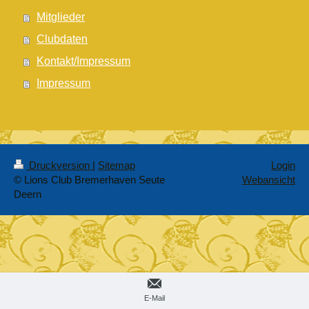
Mitglieder
Clubdaten
Kontakt/Impressum
Impressum
Druckversion
|
Sitemap
Login
© Lions Club Bremerhaven Seute
Webansicht
Deern
E-Mail