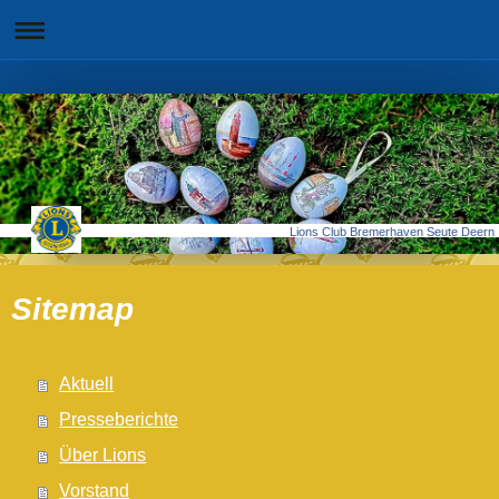
Lions Club Bremerhaven Seute Deern
Sitemap
Aktuell
Presseberichte
Über Lions
Vorstand